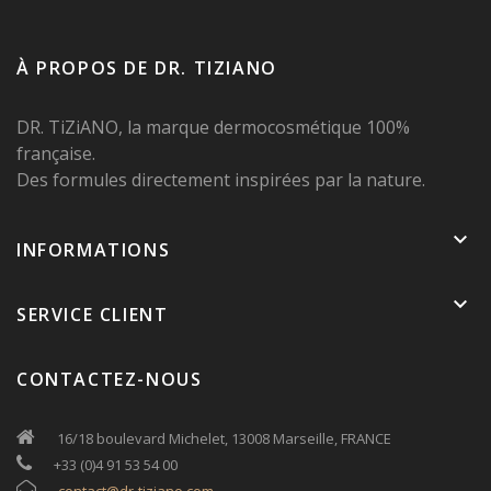
À PROPOS DE DR. TIZIANO
DR. TiZiANO, la marque dermocosmétique 100%
française.
Des formules directement inspirées par la nature.
keyboard_arrow_down
INFORMATIONS
keyboard_arrow_down
SERVICE CLIENT
CONTACTEZ-NOUS
16/18 boulevard Michelet, 13008 Marseille, FRANCE
+33 (0)4 91 53 54 00