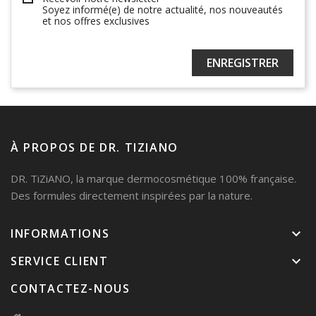
Soyez informé(e) de notre actualité, nos nouveautés
et nos offres exclusives
ENREGISTRER
À PROPOS DE DR. TIZIANO
DR. TiZiANO, la marque dermocosmétique 100% française.
Des formules directement inspirées par la nature.
INFORMATIONS
keyboard_arrow_down
SERVICE CLIENT
keyboard_arrow_down
CONTACTEZ-NOUS